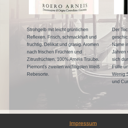
Strohgelb mit leicht grünlichen
Der Toca
Reflexen. Frisch, schmackhaft und
geschic
fruchtig. Delikat und grasig. Aromen
Name im
nach frischen Früchten und
Jahren 
Zitrusfrüchten. 100% Arneis Traube.
sich du
Piemont's zweiten wichtigsten Weiß
Fülle u
Rebesorte
.
Wenig S
und Cur
Impressum