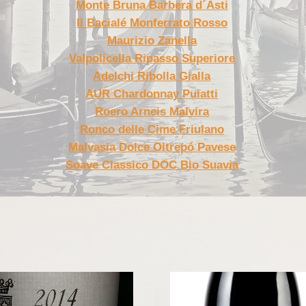
Monte Bruna Barbera d´Asti
Il Bacialé Monferrato Rosso
Maurizio Zanella
Valpolicella Ripasso Superiore
Adelchi Ribolla Gialla
AUR Chardonnay Puiatti
Roero Arneis Malvira
Ronco delle Cime Friulano
Malvasia Dolce Oltrepó Pavese
Soave Classico DOC Bio Suavia