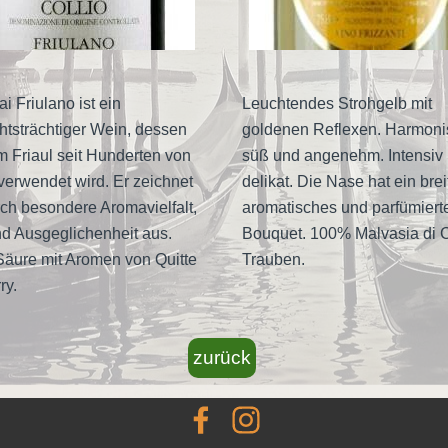
i Friulano ist ein
Leuchtendes Strohgelb mit
htsträchtiger Wein, dessen
goldenen Reflexen. Harmoni
 Friaul seit Hunderten von
süß und angenehm. Intensiv
verwendet wird. Er zeichnet
delikat. Die Nase hat ein brei
rch besondere Aromavielfalt,
aromatisches und parfümiert
nd Ausgeglichenheit aus.
Bouquet. 100% Malvasia di 
äure mit Aromen von Quitte
Trauben.
ry.
zurück