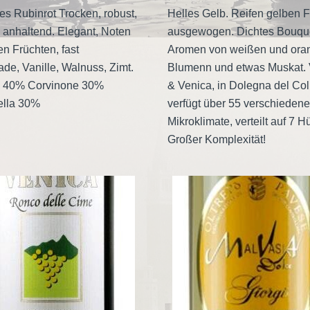
ves Rubinrot Trocken, robust,
Helles Gelb. Reifen gelben F
d anhaltend. Elegant, Noten
ausgewogen. Dichtes Bouque
en Früchten, fast
Aromen von weißen und ora
de, Vanille, Walnuss, Zimt.
Blumenn und etwas Muskat. 
a 40% Corvinone 30%
& Venica, in Dolegna del Coll
ella 30%
verfügt über 55 verschiedene
Mikroklimate, verteilt auf 7 H
Großer Komplexität!