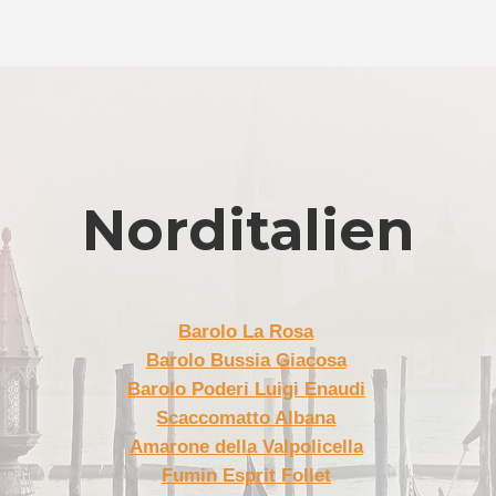
Norditalien
Barolo La Rosa
Barolo Bussia Giacosa
Barolo Poderi Luigi Enaudi
Scaccomatto Albana
Amarone della Valpolicella
Fumin Esprit Follet